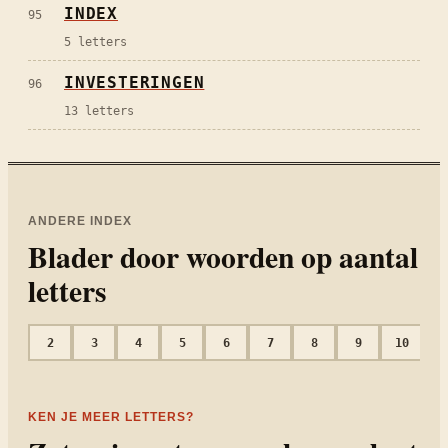
INDEX
95
5
letters
INVESTERINGEN
96
13
letters
ANDERE INDEX
Blader door woorden op aantal
letters
2
3
4
5
6
7
8
9
10
1
KEN JE MEER LETTERS?