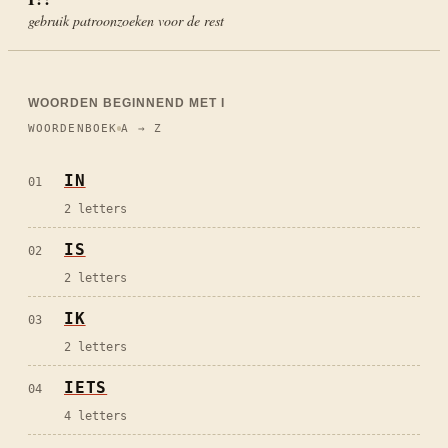
gebruik patroonzoeken voor de rest
WOORDEN BEGINNEND MET
I
WOORDENBOEK
A → Z
IN
01
2
letters
IS
02
2
letters
IK
03
2
letters
IETS
04
4
letters