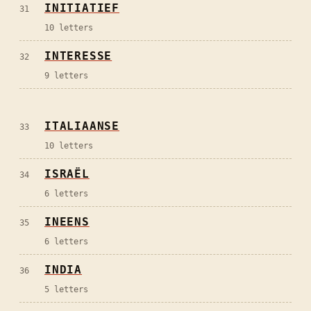
INITIATIEF
31
10
letters
INTERESSE
32
9
letters
ITALIAANSE
33
10
letters
ISRAËL
34
6
letters
INEENS
35
6
letters
INDIA
36
5
letters