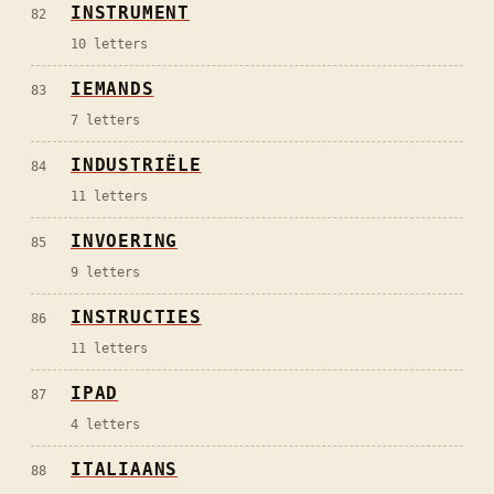
INSTRUMENT
82
10
letters
IEMANDS
83
7
letters
INDUSTRIËLE
84
11
letters
INVOERING
85
9
letters
INSTRUCTIES
86
11
letters
IPAD
87
4
letters
ITALIAANS
88