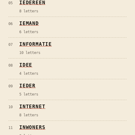
IEDEREEN
05
8
letters
IEMAND
06
6
letters
INFORMATIE
07
10
letters
IDEE
08
4
letters
IEDER
09
5
letters
INTERNET
10
8
letters
INWONERS
11