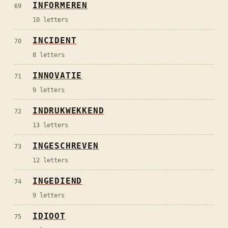
INFORMEREN
69
10
letters
INCIDENT
70
8
letters
INNOVATIE
71
9
letters
INDRUKWEKKEND
72
13
letters
INGESCHREVEN
73
12
letters
INGEDIEND
74
9
letters
IDIOOT
75