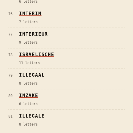
6
letters
INTERIM
76
7
letters
INTERIEUR
77
9
letters
ISRAËLISCHE
78
11
letters
ILLEGAAL
79
8
letters
INZAKE
80
6
letters
ILLEGALE
81
8
letters