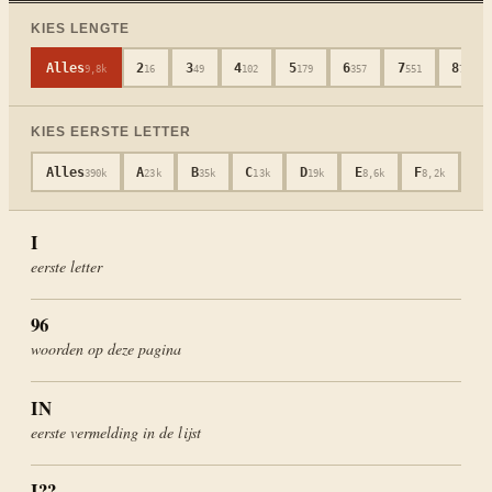
KIES LENGTE
Alles
2
3
4
5
6
7
8
9,8k
16
49
102
179
357
551
755
KIES EERSTE LETTER
Alles
A
B
C
D
E
F
G
390k
23k
35k
13k
19k
8,6k
8,2k
2
I
eerste letter
96
woorden op deze pagina
IN
eerste vermelding in de lijst
I
??