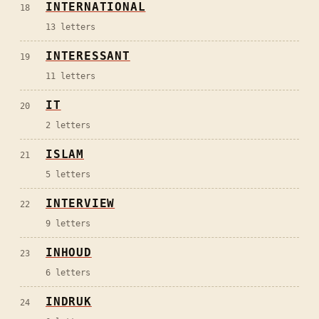
INTERNATIONAL
18
13
letters
INTERESSANT
19
11
letters
IT
20
2
letters
ISLAM
21
5
letters
INTERVIEW
22
9
letters
INHOUD
23
6
letters
INDRUK
24