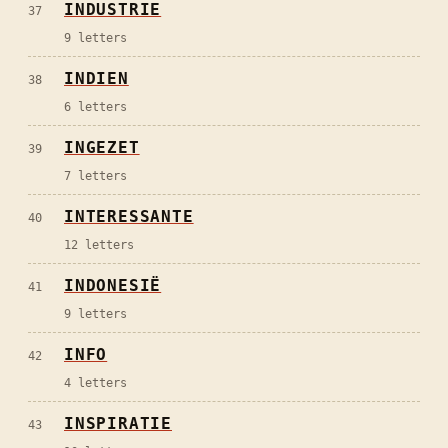
INDUSTRIE
37
9
letters
INDIEN
38
6
letters
INGEZET
39
7
letters
INTERESSANTE
40
12
letters
INDONESIË
41
9
letters
INFO
42
4
letters
INSPIRATIE
43