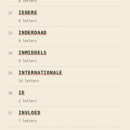
8
letters
IEDERE
12
6
letters
INDERDAAD
13
9
letters
INMIDDELS
14
9
letters
INTERNATIONALE
15
14
letters
IE
16
2
letters
INVLOED
17
7
letters