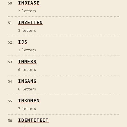
INDIASE
50
7
letters
INZETTEN
51
8
letters
IJS
52
3
letters
IMMERS
53
6
letters
INGANG
54
6
letters
INKOMEN
55
7
letters
IDENTITEIT
56