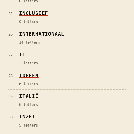
6
letters
INCLUSIEF
25
9
letters
INTERNATIONAAL
26
14
letters
II
27
2
letters
IDEEËN
28
6
letters
ITALIË
29
6
letters
INZET
30
5
letters