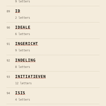
9
letters
ID
89
2
letters
IDEALE
90
6
letters
INGERICHT
91
9
letters
INDELING
92
8
letters
INITIATIEVEN
93
12
letters
ISIS
94
4
letters