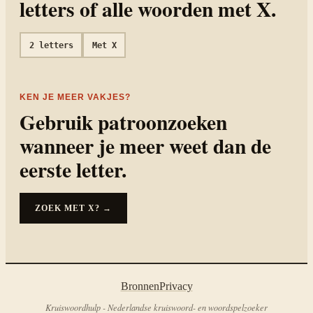
letters of alle woorden met
X
.
2
letters
Met
X
KEN JE MEER VAKJES?
Gebruik patroonzoeken
wanneer je meer weet dan de
eerste letter.
ZOEK MET
X?
→
Bronnen
Privacy
Kruiswoordhulp - Nederlandse kruiswoord- en woordspelzoeker