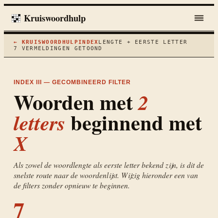
Kruiswoordhulp
← KRUISWOORDHULP
INDEX
LENGTE + EERSTE LETTER
7
VERMELDINGEN GETOOND
INDEX III — GECOMBINEERD FILTER
Woorden met
2
beginnend met
letters
X
Als zowel de woordlengte als eerste letter bekend zijn, is dit de
snelste route naar de woordenlijst. Wijzig hieronder een van
de filters zonder opnieuw te beginnen.
7