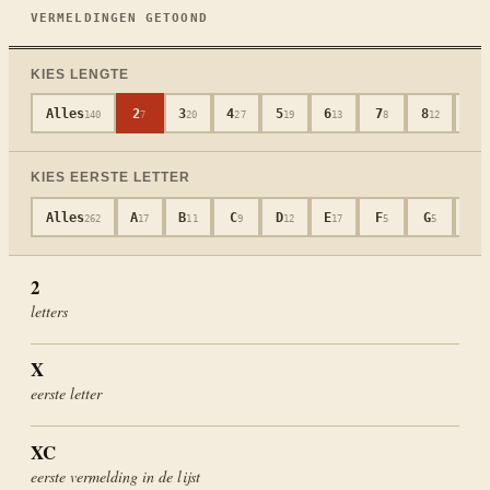
VERMELDINGEN GETOOND
KIES LENGTE
Alles
2
3
4
5
6
7
8
9
140
7
20
27
19
13
8
12
14
KIES EERSTE LETTER
Alles
A
B
C
D
E
F
G
H
262
17
11
9
12
17
5
5
12
2
letters
X
eerste letter
XC
eerste vermelding in de lijst