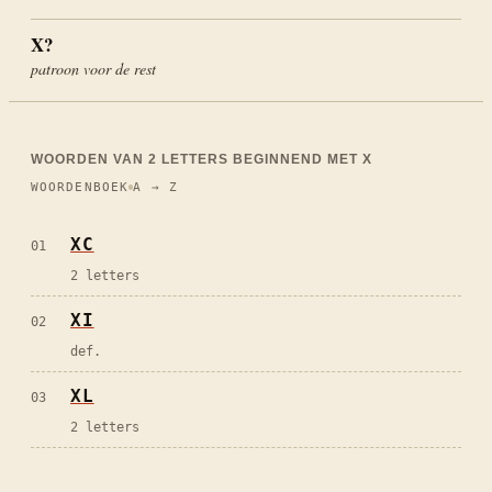
X?
patroon voor de rest
WOORDEN VAN
2
LETTERS BEGINNEND MET
X
WOORDENBOEK
A → Z
XC
01
2 letters
XI
02
def.
XL
03
2 letters