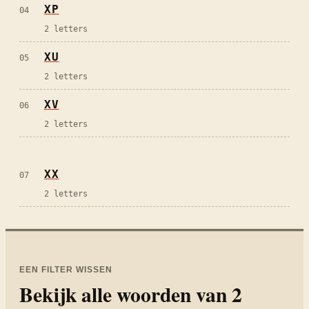
XP
04
2 letters
XU
05
2 letters
XV
06
2 letters
XX
07
2 letters
EEN FILTER WISSEN
Bekijk alle woorden van
2